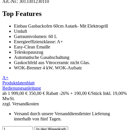
Art.-Nr.:
3013301230110
Top Features
Einbau Gasbackofen 60cm Autark- Mit Elektrogrill
Umluft
Garraumvolumen: 60 L
Energieeffizienzklasse: A+
Easy-Clean Emaille
Teleskopauszug
Automatische Gasabschaltung
Gaskochfeld aus Vitroceramic nicht Glas.
WOK-Brenner 4 kW, WOK-Aufsatz
A+
Produktdatenblatt
Bedienungsanleitung
ab 1
999,00 €
350,00 € Rabatt
-26%
+ 190,00 €/Stück
Inkl. 19,00%
MwSt.
zzgl. Versandkosten
Versand durch unsere Versanddienstleister
Lieferung
innerhalb von fünf Tagen.
In den Warenkorb