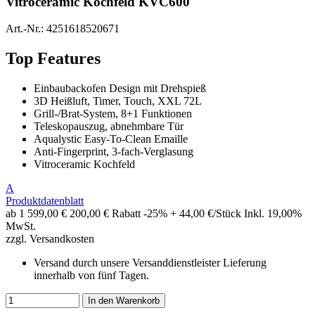
Vitroceramic Kochfeld KVC600
Art.-Nr.:
4251618520671
Top Features
Einbaubackofen Design mit Drehspieß
3D Heißluft, Timer, Touch, XXL 72L
Grill-/Brat-System, 8+1 Funktionen
Teleskopauszug, abnehmbare Tür
Aqualystic Easy-To-Clean Emaille
Anti-Fingerprint, 3-fach-Verglasung
Vitroceramic Kochfeld
A
Produktdatenblatt
ab 1
599,00 €
200,00 € Rabatt
-25%
+ 44,00 €/Stück
Inkl. 19,00%
MwSt.
zzgl. Versandkosten
Versand durch unsere Versanddienstleister
Lieferung
innerhalb von fünf Tagen.
In den Warenkorb