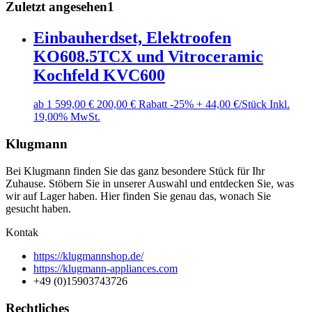
Zuletzt angesehen
1
Einbauherdset, Elektroofen
KO608.5TCX und Vitroceramic
Kochfeld KVC600
ab 1
599,00 €
200,00 € Rabatt
-25%
+ 44,00 €/Stück
Inkl.
19,00% MwSt.
Klugmann
Bei Klugmann finden Sie das ganz besondere Stück für Ihr
Zuhause. Stöbern Sie in unserer Auswahl und entdecken Sie, was
wir auf Lager haben. Hier finden Sie genau das, wonach Sie
gesucht haben.
Kontak
https://klugmannshop.de/
https://klugmann-appliances.com
+49 (0)15903743726
Rechtliches